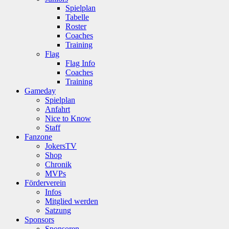
Spielplan
Tabelle
Roster
Coaches
Training
Flag
Flag Info
Coaches
Training
Gameday
Spielplan
Anfahrt
Nice to Know
Staff
Fanzone
JokersTV
Shop
Chronik
MVPs
Förderverein
Infos
Mitglied werden
Satzung
Sponsors
Sponsoren