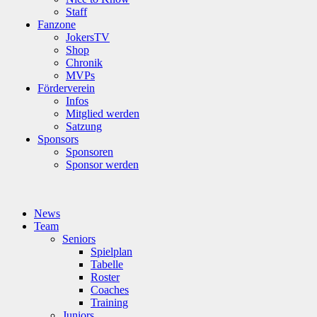
Staff
Fanzone
JokersTV
Shop
Chronik
MVPs
Förderverein
Infos
Mitglied werden
Satzung
Sponsors
Sponsoren
Sponsor werden
News
Team
Seniors
Spielplan
Tabelle
Roster
Coaches
Training
Juniors