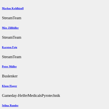
Markus Kohlhäufl
StreamTeam
Mäx Zillibiller
StreamTeam
Karsten Feig
StreamTeam
Peter Müller
Buslenker
Klaus Hager
Gameday-Helfer
Medicals
Pyrotechnik
Selina Rumler