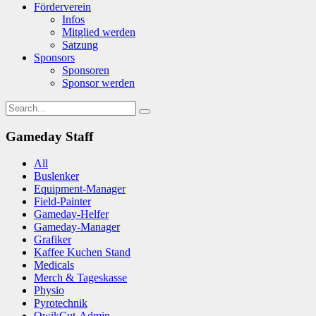
Förderverein
Infos
Mitglied werden
Satzung
Sponsors
Sponsoren
Sponsor werden
Gameday Staff
All
Buslenker
Equipment-Manager
Field-Painter
Gameday-Helfer
Gameday-Manager
Grafiker
Kaffee Kuchen Stand
Medicals
Merch & Tageskasse
Physio
Pyrotechnik
QwikCut-Admin