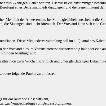
ebenfalls 2-jährigen Dauer berufen. Hierfür ist ein einstimmiger Besc
ie Berufung eines Beiratsmitglieds darzulegen und die Genehmigung d
cher Mehrheit der Anwesenden; bei Stimmgleichheit entscheidet die St
n, die Sitzungen sind nicht öffentlich. Der Vorstand kann sich eine Ge
tzufinden. Diese Mitgliederversammlung soll im 1. Quartal des Kalende
der Vorstand dies im Vereinsinteresse für notwendig hält oder eine a
 Gründen beantragt wird.
tfrist von zwei Wochen schriftlich und unter gleichzeitiger Bekanntga
sondere folgende Punkte zu umfassen:
für das laufende Geschäftsjahr,
bzw. zur Verabschiedung von Beitragsordnungen,