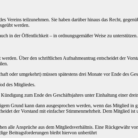
n des Vereins teilzunehmen. Sie haben darüber hinaus das Recht, gegen
usgeübt werden.
auch in der Öffentlichkeit – in ordnungsgemäßer Weise zu unterstützen.
t werden. Über den schriftlichen Aufnahmeantrag entscheidet der Vorst
ilen.
haft oder umgekehrt) müssen spätestens drei Monate vor Ende des Gesc
Tod des Mitgliedes.
he Kündigung zum Ende des Geschäftsjahres unter Einhaltung einer dre
chtigem Grund kann dann ausgesprochen werden, wenn das Mitglied in
scheidet der Vorstand mit einfacher Stimmenmehrheit. Dem Mitglied ist
chen alle Ansprüche aus dem Mitgliedsverhältnis. Eine Rückgewähr von 
dige Beitragsforderungen bleibt hiervon unberührt