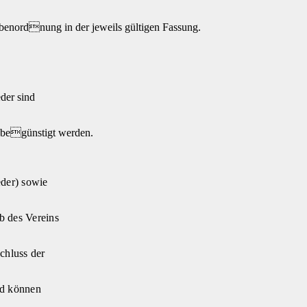
abenordnung in der jeweils gültigen Fassung.
der sind
n begünstigt werden.
eder) sowie
lb des Vereins
chluss der
nd können