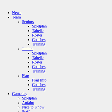
News
Team
Seniors
Spielplan
Tabelle
Roster
Coaches
Training
Juniors
Spielplan
Tabelle
Roster
Coaches
Training
Flag
Flag Info
Coaches
Training
Gameday
Spielplan
Anfahrt
Nice to Know
Staff