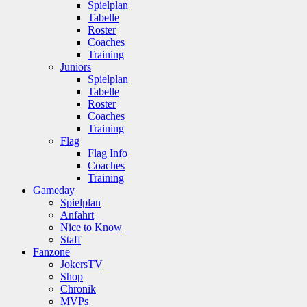
Spielplan
Tabelle
Roster
Coaches
Training
Juniors
Spielplan
Tabelle
Roster
Coaches
Training
Flag
Flag Info
Coaches
Training
Gameday
Spielplan
Anfahrt
Nice to Know
Staff
Fanzone
JokersTV
Shop
Chronik
MVPs