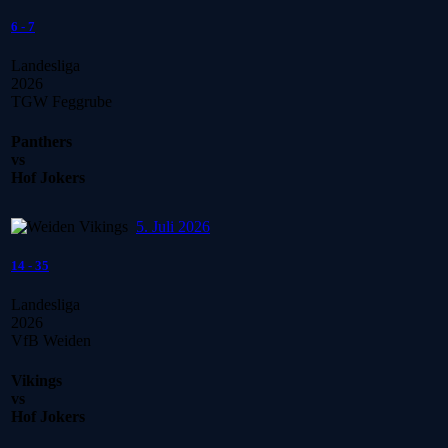
6
-
7
Landesliga
2026
TGW Feggrube
Panthers
vs
Hof Jokers
5. Juli 2026
14
-
35
Landesliga
2026
VfB Weiden
Vikings
vs
Hof Jokers