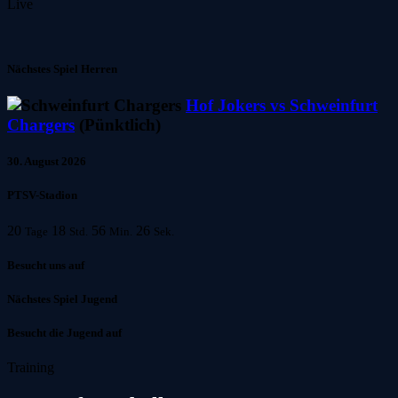
Live
Nächstes Spiel Herren
Hof Jokers vs Schweinfurt
Chargers
(Pünktlich)
30. August 2026
PTSV-Stadion
20
18
56
26
Tage
Std.
Min.
Sek.
Besucht uns auf
Nächstes Spiel Jugend
Besucht die Jugend auf
Training