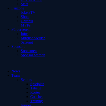
Staff
Fanzone
JokersTV
Shop
Chronik
MVPs
Förderverein
Infos
Mitglied werden
Satzung
Sponsors
Sponsoren
Sponsor werden
News
Team
Seniors
Spielplan
Tabelle
Roster
Coaches
Training
Juniors