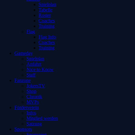
Spielplan
Tabelle
Roster
Coaches
Training
Flag
Flag Info
Coaches
Training
Gameday
Spielplan
Anfahrt
Nice to Know
Staff
Fanzone
JokersTV
Shop
Chronik
MVPs
Förderverein
Infos
Mitglied werden
Satzung
Sponsors
Sponsoren