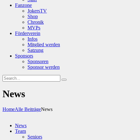
Fanzone
JokersTV
Shop
Chronik
MVPs
Förderverein
Infos
Mitglied werden
Satzung
Sponsors
Sponsoren
Sponsor werden
News
Home
Alle Beiträge
News
News
Team
Seniors