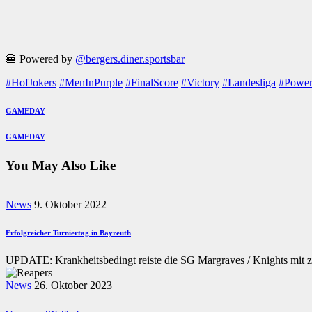
🍔 Powered by
@bergers.diner.sportsbar
#HofJokers
#MenInPurple
#FinalScore
#Victory
#Landesliga
#Power
Beitragsnavigation
Previous
GAMEDAY
Post
Next
GAMEDAY
Post
You May Also Like
News
9. Oktober 2022
Erfolgreicher Turniertag in Bayreuth
UPDATE: Krankheitsbedingt reiste die SG Margraves / Knights mit z
News
26. Oktober 2023