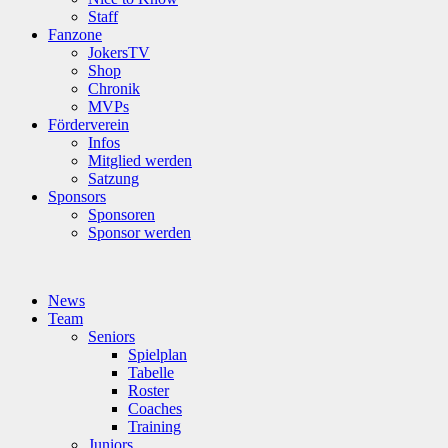
Staff
Fanzone
JokersTV
Shop
Chronik
MVPs
Förderverein
Infos
Mitglied werden
Satzung
Sponsors
Sponsoren
Sponsor werden
News
Team
Seniors
Spielplan
Tabelle
Roster
Coaches
Training
Juniors