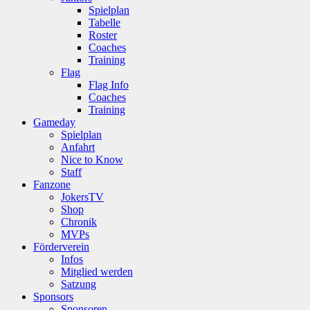
Spielplan
Tabelle
Roster
Coaches
Training
Flag
Flag Info
Coaches
Training
Gameday
Spielplan
Anfahrt
Nice to Know
Staff
Fanzone
JokersTV
Shop
Chronik
MVPs
Förderverein
Infos
Mitglied werden
Satzung
Sponsors
Sponsoren