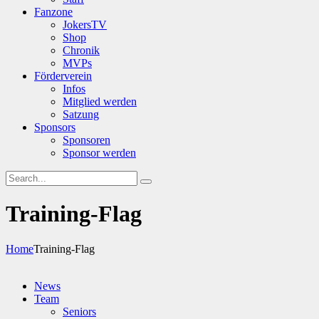
Fanzone
JokersTV
Shop
Chronik
MVPs
Förderverein
Infos
Mitglied werden
Satzung
Sponsors
Sponsoren
Sponsor werden
Training-Flag
Home
Training-Flag
News
Team
Seniors