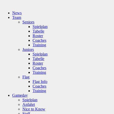
News
Team
Seniors
Spielplan
Tabelle
Roster
Coaches
Training
Juniors
Spielplan
Tabelle
Roster
Coaches
Training
Flag
Flag Info
Coaches
Training
Gameday
Spielplan
Anfahrt
Nice to Know
Staff