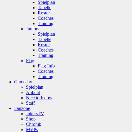
Spielplan
Tabelle
Roster
Coaches
Training
Juniors
Spielplan
Tabelle
Roster
Coaches
Training
Flag
Flag Info
Coaches
Training
Gameday
Spielplan
Anfahrt
Nice to Know
Staff
Fanzone
JokersTV
Shop
Chronik
MVPs