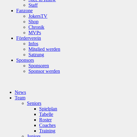
Staff
Fanzone
JokersTV
Shop
Chronik
MVPs
Förderverein
Infos
Mitglied werden
Satzung
Sponsors
Sponsoren
Sponsor werden
News
Team
Seniors
Spielplan
Tabelle
Roster
Coaches
Training
Juniors