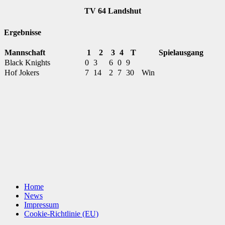
TV 64 Landshut
Ergebnisse
Mannschaft
1
2
3
4
T
Spielausgang
Black Knights
0
3
6
0
9
Hof Jokers
7
14
2
7
30
Win
Home
News
Impressum
Cookie-Richtlinie (EU)