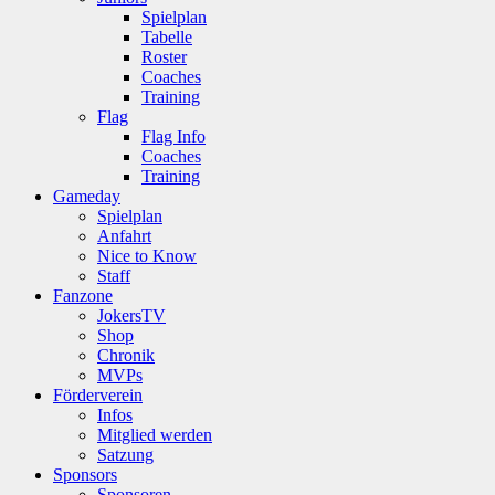
Spielplan
Tabelle
Roster
Coaches
Training
Flag
Flag Info
Coaches
Training
Gameday
Spielplan
Anfahrt
Nice to Know
Staff
Fanzone
JokersTV
Shop
Chronik
MVPs
Förderverein
Infos
Mitglied werden
Satzung
Sponsors
Sponsoren