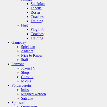
Spielplan
Tabelle
Roster
Coaches
Training
Flag
Flag Info
Coaches
Training
Gameday
Spielplan
Anfahrt
Nice to Know
Staff
Fanzone
JokersTV
Shop
Chronik
MVPs
Förderverein
Infos
Mitglied werden
Satzung
Sponsors
Sponsoren