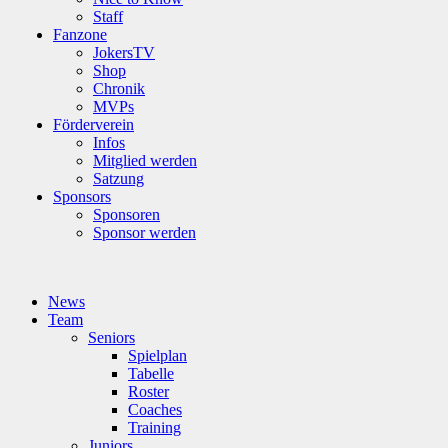
Staff
Fanzone
JokersTV
Shop
Chronik
MVPs
Förderverein
Infos
Mitglied werden
Satzung
Sponsors
Sponsoren
Sponsor werden
News
Team
Seniors
Spielplan
Tabelle
Roster
Coaches
Training
Juniors