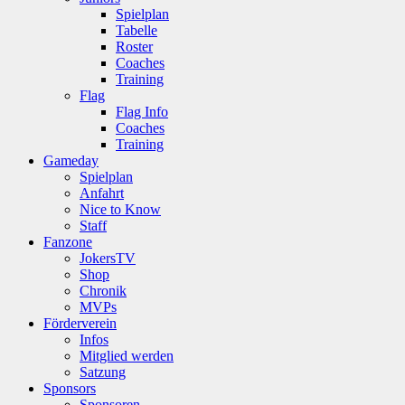
Spielplan
Tabelle
Roster
Coaches
Training
Flag
Flag Info
Coaches
Training
Gameday
Spielplan
Anfahrt
Nice to Know
Staff
Fanzone
JokersTV
Shop
Chronik
MVPs
Förderverein
Infos
Mitglied werden
Satzung
Sponsors
Sponsoren