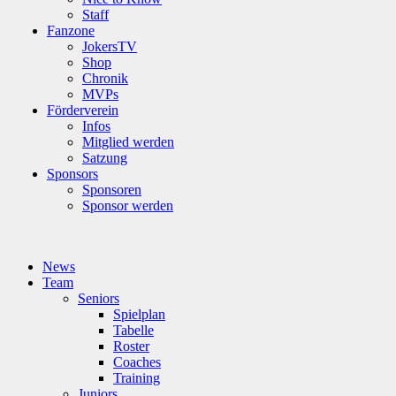
Staff
Fanzone
JokersTV
Shop
Chronik
MVPs
Förderverein
Infos
Mitglied werden
Satzung
Sponsors
Sponsoren
Sponsor werden
News
Team
Seniors
Spielplan
Tabelle
Roster
Coaches
Training
Juniors