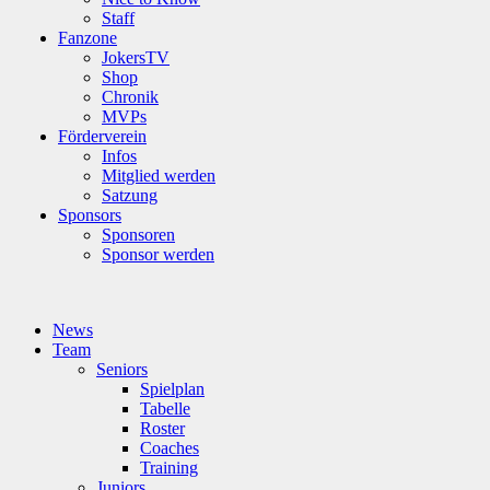
Staff
Fanzone
JokersTV
Shop
Chronik
MVPs
Förderverein
Infos
Mitglied werden
Satzung
Sponsors
Sponsoren
Sponsor werden
News
Team
Seniors
Spielplan
Tabelle
Roster
Coaches
Training
Juniors