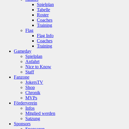
Spielplan
Tabelle
Roster
Coaches
Training
Flag
Flag Info
Coaches
Training
Gameday
Spielplan
Anfahrt
Nice to Know
Staff
Fanzone
JokersTV
Shop
Chronik
MVPs
Förderverein
Infos
Mitglied werden
Satzung
Sponsors
Sponsoren