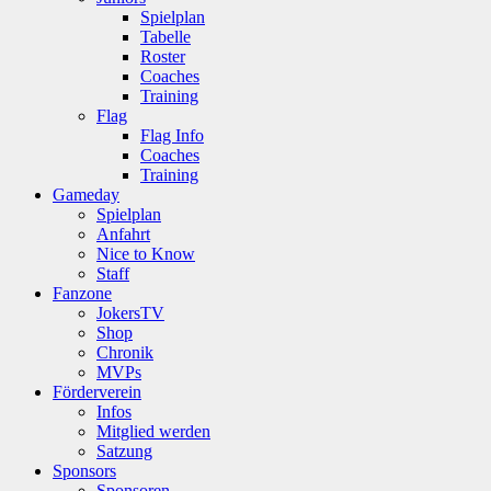
Spielplan
Tabelle
Roster
Coaches
Training
Flag
Flag Info
Coaches
Training
Gameday
Spielplan
Anfahrt
Nice to Know
Staff
Fanzone
JokersTV
Shop
Chronik
MVPs
Förderverein
Infos
Mitglied werden
Satzung
Sponsors
Sponsoren