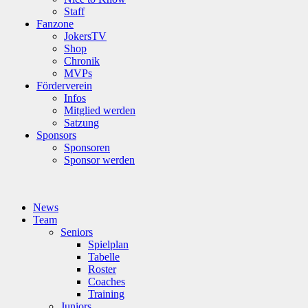
Staff
Fanzone
JokersTV
Shop
Chronik
MVPs
Förderverein
Infos
Mitglied werden
Satzung
Sponsors
Sponsoren
Sponsor werden
News
Team
Seniors
Spielplan
Tabelle
Roster
Coaches
Training
Juniors