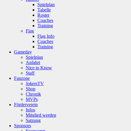
Spielplan
Tabelle
Roster
Coaches
Training
Flag
Flag Info
Coaches
Training
Gameday
Spielplan
Anfahrt
Nice to Know
Staff
Fanzone
JokersTV
Shop
Chronik
MVPs
Förderverein
Infos
Mitglied werden
Satzung
Sponsors
Sponsoren