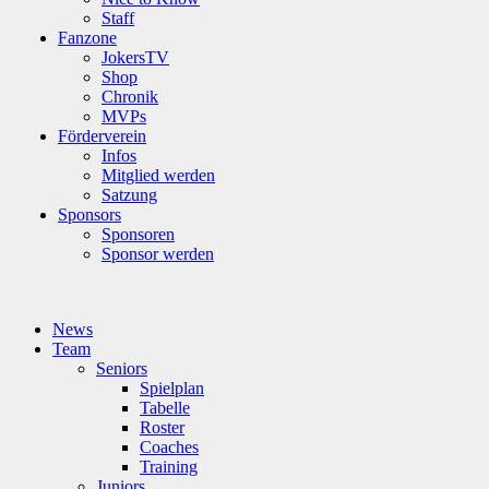
Staff
Fanzone
JokersTV
Shop
Chronik
MVPs
Förderverein
Infos
Mitglied werden
Satzung
Sponsors
Sponsoren
Sponsor werden
News
Team
Seniors
Spielplan
Tabelle
Roster
Coaches
Training
Juniors