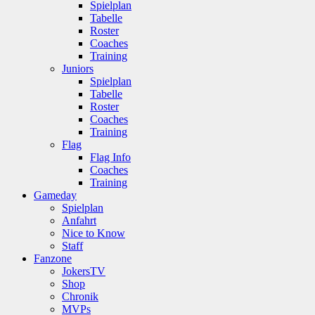
Spielplan
Tabelle
Roster
Coaches
Training
Juniors
Spielplan
Tabelle
Roster
Coaches
Training
Flag
Flag Info
Coaches
Training
Gameday
Spielplan
Anfahrt
Nice to Know
Staff
Fanzone
JokersTV
Shop
Chronik
MVPs