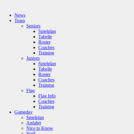
News
Team
Seniors
Spielplan
Tabelle
Roster
Coaches
Training
Juniors
Spielplan
Tabelle
Roster
Coaches
Training
Flag
Flag Info
Coaches
Training
Gameday
Spielplan
Anfahrt
Nice to Know
Staff