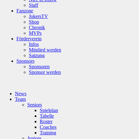
Staff
Fanzone
JokersTV
Shop
Chronik
MVPs
Förderverein
Infos
Mitglied werden
Satzung
Sponsors
Sponsoren
Sponsor werden
News
Team
Seniors
Spielplan
Tabelle
Roster
Coaches
Training
Juniors