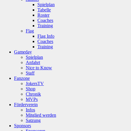
Spielplan
Tabelle
Roster
Coaches
Training
Flag
Flag Info
Coaches
Training
Gameday
Spielplan
Anfahrt
Nice to Know
Staff
Fanzone
JokersTV
Shop
Chronik
MVPs
Förderverein
Infos
Mitglied werden
Satzung
Sponsors
Sponsoren