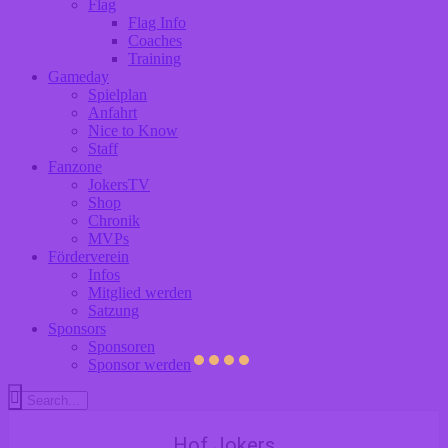
Flag
Flag Info
Coaches
Training
Gameday
Spielplan
Anfahrt
Nice to Know
Staff
Fanzone
JokersTV
Shop
Chronik
MVPs
Förderverein
Infos
Mitglied werden
Satzung
Sponsors
Sponsoren
Sponsor werden
Hof Jokers