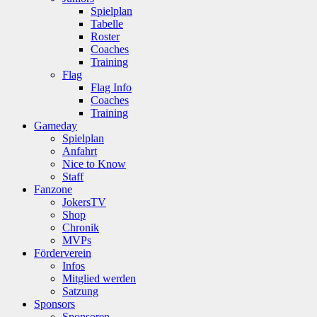
Spielplan
Tabelle
Roster
Coaches
Training
Flag
Flag Info
Coaches
Training
Gameday
Spielplan
Anfahrt
Nice to Know
Staff
Fanzone
JokersTV
Shop
Chronik
MVPs
Förderverein
Infos
Mitglied werden
Satzung
Sponsors
Sponsoren