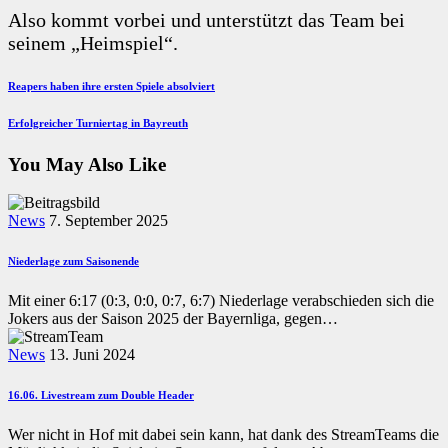
Also kommt vorbei und unterstützt das Team bei
seinem „Heimspiel“.
Beitragsnavigation
Previous
Reapers haben ihre ersten Spiele absolviert
Post
Next
Erfolgreicher Turniertag in Bayreuth
Post
You May Also Like
News
7. September 2025
Niederlage zum Saisonende
Mit einer 6:17 (0:3, 0:0, 0:7, 6:7) Niederlage verabschieden sich die
Jokers aus der Saison 2025 der Bayernliga, gegen…
News
13. Juni 2024
16.06. Livestream zum Double Header
Wer nicht in Hof mit dabei sein kann, hat dank des StreamTeams die