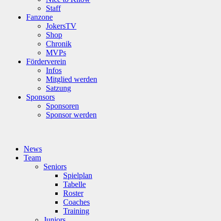
Staff
Fanzone
JokersTV
Shop
Chronik
MVPs
Förderverein
Infos
Mitglied werden
Satzung
Sponsors
Sponsoren
Sponsor werden
News
Team
Seniors
Spielplan
Tabelle
Roster
Coaches
Training
Juniors