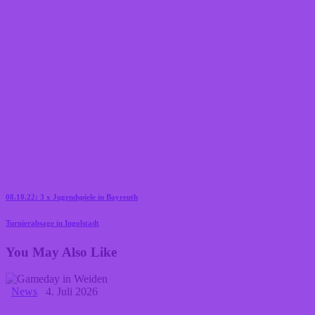
Beitragsnavigation
Previous
08.10.22: 3 x Jugendspiele in Bayreuth
Post
Next
Turnierabsage in Ingolstadt
Post
You May Also Like
News
4. Juli 2026