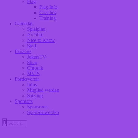
Flag
Flag Info
Coaches
Training
Gameday
Spielplan
Anfahrt
Nice to Know
Staff
Fanzone
JokersTV
Shop
Chronik
MVPs
Förderverein
Infos
Mitglied werden
Satzung
Sponsors
Sponsoren
Sponsor werden