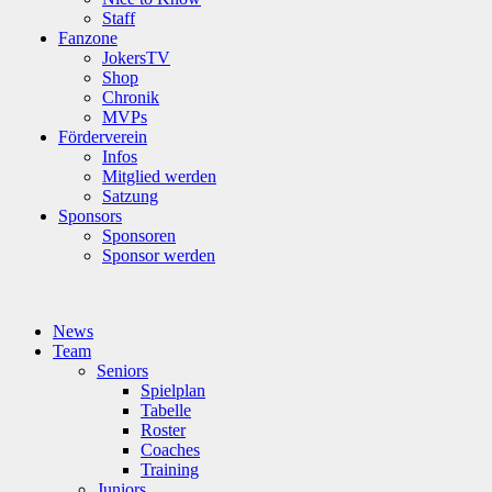
Staff
Fanzone
JokersTV
Shop
Chronik
MVPs
Förderverein
Infos
Mitglied werden
Satzung
Sponsors
Sponsoren
Sponsor werden
News
Team
Seniors
Spielplan
Tabelle
Roster
Coaches
Training
Juniors