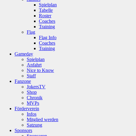
Spielplan
Tabelle
Roster
Coaches
Training
Flag
Flag Info
Coaches
Training
Gameday
Spielplan
Anfahrt
Nice to Know
Staff
Fanzone
JokersTV
Shop
Chronik
MVPs
Förderverein
Infos
Mitglied werden
Satzung
Sponsors
Sponsoren