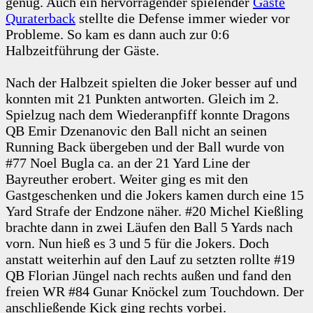
genug. Auch ein hervorragender spielender
Gäste
Quraterback
stellte die Defense immer wieder vor
Probleme. So kam es dann auch zur 0:6
Halbzeitführung der Gäste.
Nach der Halbzeit spielten die Joker besser auf und
konnten mit 21 Punkten antworten. Gleich im 2.
Spielzug nach dem Wiederanpfiff konnte Dragons
QB Emir Dzenanovic den Ball nicht an seinen
Running Back übergeben und der Ball wurde von
#77 Noel Bugla ca. an der 21 Yard Line der
Bayreuther erobert. Weiter ging es mit den
Gastgeschenken und die Jokers kamen durch eine 15
Yard Strafe der Endzone näher. #20 Michel Kießling
brachte dann in zwei Läufen den Ball 5 Yards nach
vorn. Nun hieß es 3 und 5 für die Jokers. Doch
anstatt weiterhin auf den Lauf zu setzten rollte #19
QB Florian Jüngel nach rechts außen und fand den
freien WR #84 Gunar Knöckel zum Touchdown. Der
anschließende Kick ging rechts vorbei.