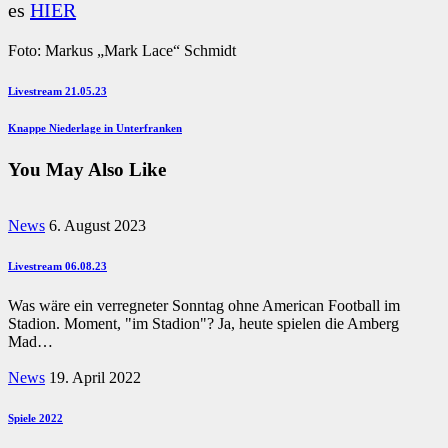
es
HIER
Foto: Markus „Mark Lace“ Schmidt
Beitragsnavigation
Previous
Livestream 21.05.23
Post
Next
Knappe Niederlage in Unterfranken
Post
You May Also Like
News
6. August 2023
Livestream 06.08.23
Was wäre ein verregneter Sonntag ohne American Football im
Stadion. Moment, "im Stadion"? Ja, heute spielen die Amberg
Mad…
News
19. April 2022
Spiele 2022