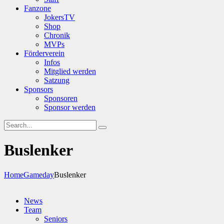
Fanzone
JokersTV
Shop
Chronik
MVPs
Förderverein
Infos
Mitglied werden
Satzung
Sponsors
Sponsoren
Sponsor werden
Buslenker
Home
Gameday
Buslenker
News
Team
Seniors