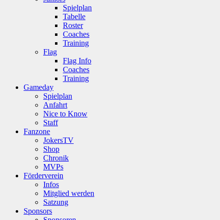
Spielplan
Tabelle
Roster
Coaches
Training
Flag
Flag Info
Coaches
Training
Gameday
Spielplan
Anfahrt
Nice to Know
Staff
Fanzone
JokersTV
Shop
Chronik
MVPs
Förderverein
Infos
Mitglied werden
Satzung
Sponsors
Sponsoren