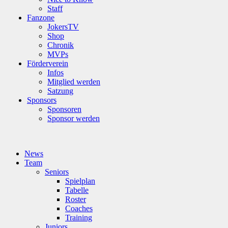
Staff
Fanzone
JokersTV
Shop
Chronik
MVPs
Förderverein
Infos
Mitglied werden
Satzung
Sponsors
Sponsoren
Sponsor werden
News
Team
Seniors
Spielplan
Tabelle
Roster
Coaches
Training
Juniors