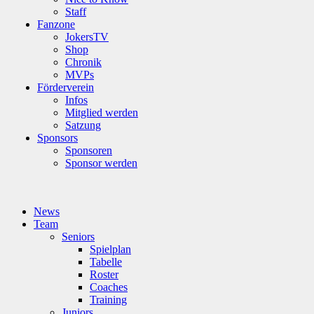
Staff
Fanzone
JokersTV
Shop
Chronik
MVPs
Förderverein
Infos
Mitglied werden
Satzung
Sponsors
Sponsoren
Sponsor werden
News
Team
Seniors
Spielplan
Tabelle
Roster
Coaches
Training
Juniors