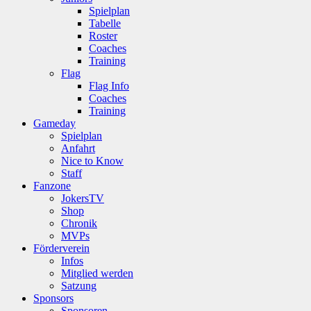
Spielplan
Tabelle
Roster
Coaches
Training
Flag
Flag Info
Coaches
Training
Gameday
Spielplan
Anfahrt
Nice to Know
Staff
Fanzone
JokersTV
Shop
Chronik
MVPs
Förderverein
Infos
Mitglied werden
Satzung
Sponsors
Sponsoren