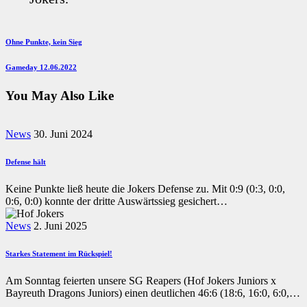
Beitragsnavigation
Previous
Ohne Punkte, kein Sieg
Post
Next
Gameday 12.06.2022
Post
You May Also Like
News
30. Juni 2024
Defense hält
Keine Punkte ließ heute die Jokers Defense zu. Mit 0:9 (0:3, 0:0,
0:6, 0:0) konnte der dritte Auswärtssieg gesichert…
News
2. Juni 2025
Starkes Statement im Rückspiel!
Am Sonntag feierten unsere SG Reapers (Hof Jokers Juniors x
Bayreuth Dragons Juniors) einen deutlichen 46:6 (18:6, 16:0, 6:0,…