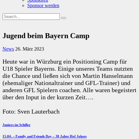
Sponsor werden
Jugend beim Bayern Camp
News
26. März 2023
Heute war in Würzburg ein Positioning Camp für
U18 Spieler Bayerns. Einige unseres Teams nutzten
die Chance und ließen sich von Martin Hanselmann
(ehemaliger Nationaltrainer und GFL-Trainer) und
anderen GFL Spielern coachen. Alle waren begeistert
über den Input in der kurzen Zeit….
Foto: Sven Lauterbach
Beitragsnavigation
Previous
Juniors im Schiller
Post
Next
15.04. – Family and Friends Day – 30 Jahre Hof Jokers