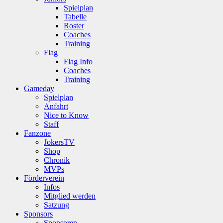
Spielplan
Tabelle
Roster
Coaches
Training
Flag
Flag Info
Coaches
Training
Gameday
Spielplan
Anfahrt
Nice to Know
Staff
Fanzone
JokersTV
Shop
Chronik
MVPs
Förderverein
Infos
Mitglied werden
Satzung
Sponsors
Sponsoren