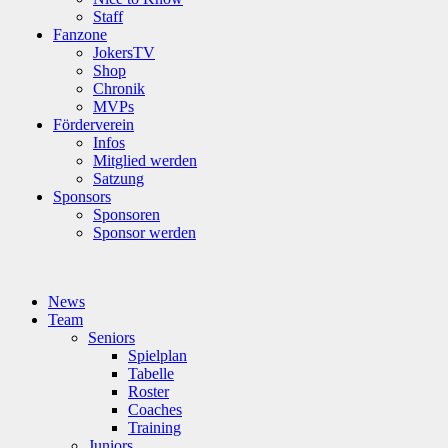
Staff
Fanzone
JokersTV
Shop
Chronik
MVPs
Förderverein
Infos
Mitglied werden
Satzung
Sponsors
Sponsoren
Sponsor werden
News
Team
Seniors
Spielplan
Tabelle
Roster
Coaches
Training
Juniors