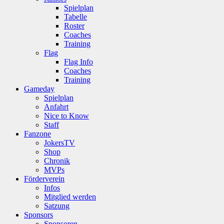
Spielplan
Tabelle
Roster
Coaches
Training
Flag
Flag Info
Coaches
Training
Gameday
Spielplan
Anfahrt
Nice to Know
Staff
Fanzone
JokersTV
Shop
Chronik
MVPs
Förderverein
Infos
Mitglied werden
Satzung
Sponsors
Sponsoren