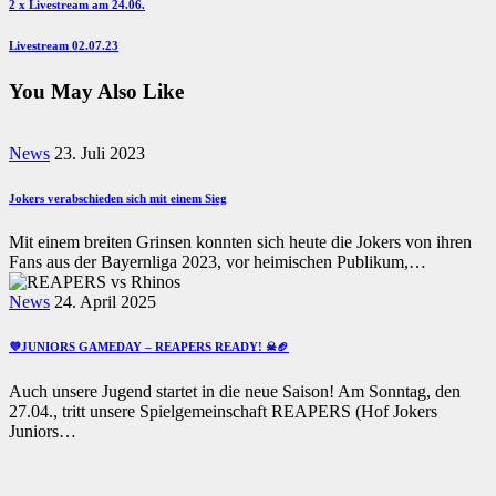
Beitragsnavigation
Previous
2 x Livestream am 24.06.
Post
Next
Livestream 02.07.23
Post
You May Also Like
News
23. Juli 2023
Jokers verabschieden sich mit einem Sieg
Mit einem breiten Grinsen konnten sich heute die Jokers von ihren
Fans aus der Bayernliga 2023, vor heimischen Publikum,…
News
24. April 2025
💜JUNIORS GAMEDAY – REAPERS READY! ☠🏈
Auch unsere Jugend startet in die neue Saison! Am Sonntag, den
27.04., tritt unsere Spielgemeinschaft REAPERS (Hof Jokers
Juniors…