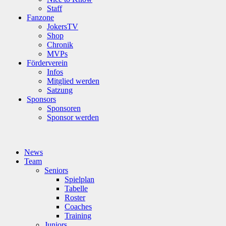
Staff
Fanzone
JokersTV
Shop
Chronik
MVPs
Förderverein
Infos
Mitglied werden
Satzung
Sponsors
Sponsoren
Sponsor werden
News
Team
Seniors
Spielplan
Tabelle
Roster
Coaches
Training
Juniors