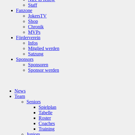
Staff
Fanzone
JokersTV
Shop
Chronik
MVPs
Förderverein
Infos
Mitglied werden
Satzung
Sponsors
Sponsoren
Sponsor werden
News
Team
Seniors
Spielplan
Tabelle
Roster
Coaches
Training
Juniors