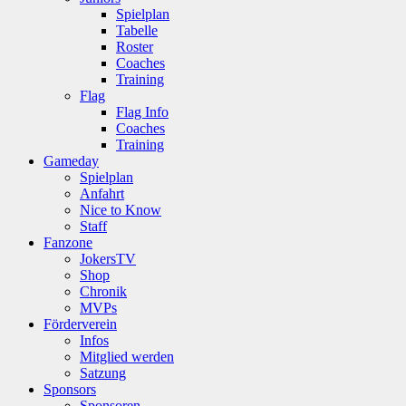
Spielplan
Tabelle
Roster
Coaches
Training
Flag
Flag Info
Coaches
Training
Gameday
Spielplan
Anfahrt
Nice to Know
Staff
Fanzone
JokersTV
Shop
Chronik
MVPs
Förderverein
Infos
Mitglied werden
Satzung
Sponsors
Sponsoren