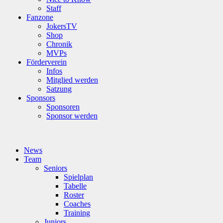
Staff
Fanzone
JokersTV
Shop
Chronik
MVPs
Förderverein
Infos
Mitglied werden
Satzung
Sponsors
Sponsoren
Sponsor werden
News
Team
Seniors
Spielplan
Tabelle
Roster
Coaches
Training
Juniors