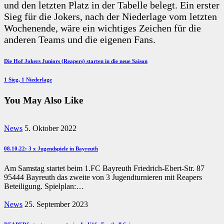
und den letzten Platz in der Tabelle belegt. Ein erster
Sieg für die Jokers, nach der Niederlage vom letzten
Wochenende, wäre ein wichtiges Zeichen für die
anderen Teams und die eigenen Fans.
Beitragsnavigation
Previous
Die Hof Jokers Juniors (Reapers) starten in die neue Saison
Post
Next
1 Sieg, 1 Niederlage
Post
You May Also Like
News
5. Oktober 2022
08.10.22: 3 x Jugendspiele in Bayreuth
Am Samstag startet beim 1.FC Bayreuth Friedrich-Ebert-Str. 87
95444 Bayreuth das zweite von 3 Jugendturnieren mit Reapers
Beteiligung. Spielplan:…
News
25. September 2023