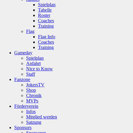
Spielplan
Tabelle
Roster
Coaches
Training
Flag
Flag Info
Coaches
Training
Gameday
Spielplan
Anfahrt
Nice to Know
Staff
Fanzone
JokersTV
Shop
Chronik
MVPs
Förderverein
Infos
Mitglied werden
Satzung
Sponsors
Sponsoren