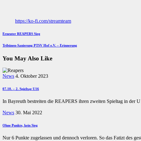
https://ko-fi.com/streamteam
Beitragsnavigation
Previous
Erneuter REAPERS Sieg
Post
Next
Tribünen-Sanierung PTSV Hof e.V. – Erinnerung
Post
You May Also Like
News
4. Oktober 2023
07.10. – 2. Spieltag U16
In Bayreuth bestreiten die REAPERS ihren zweiten Spieltag in der U
News
30. Mai 2022
Ohne Punkte, kein Sieg
Nur 6 Punkte zugelassen und dennoch verloren. So das Fatizt des ge