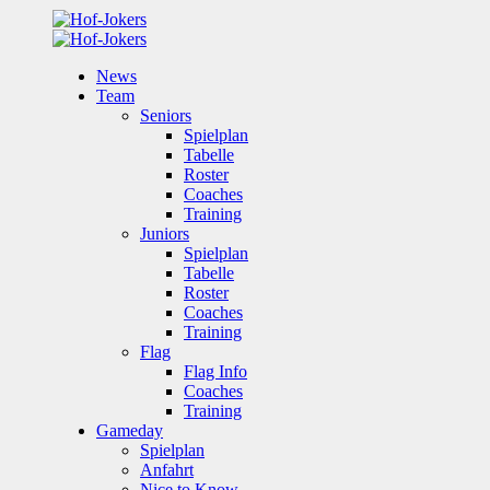
News
Team
Seniors
Spielplan
Tabelle
Roster
Coaches
Training
Juniors
Spielplan
Tabelle
Roster
Coaches
Training
Flag
Flag Info
Coaches
Training
Gameday
Spielplan
Anfahrt
Nice to Know