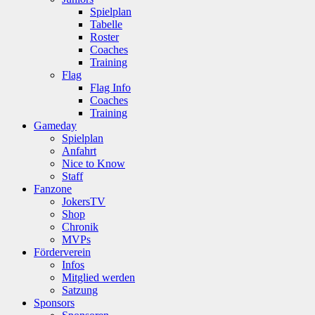
Spielplan
Tabelle
Roster
Coaches
Training
Flag
Flag Info
Coaches
Training
Gameday
Spielplan
Anfahrt
Nice to Know
Staff
Fanzone
JokersTV
Shop
Chronik
MVPs
Förderverein
Infos
Mitglied werden
Satzung
Sponsors