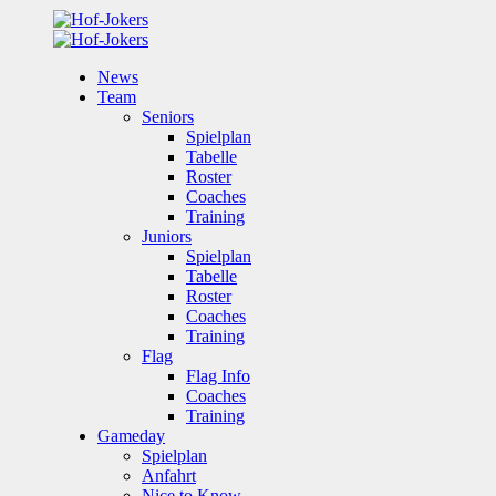
News
Team
Seniors
Spielplan
Tabelle
Roster
Coaches
Training
Juniors
Spielplan
Tabelle
Roster
Coaches
Training
Flag
Flag Info
Coaches
Training
Gameday
Spielplan
Anfahrt
Nice to Know