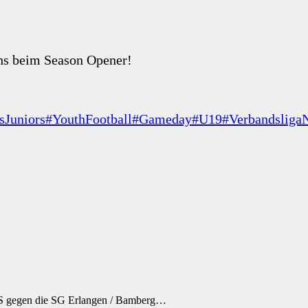
hs beim Season Opener!
sJuniors
#YouthFootball
#Gameday
#U19
#Verbandsliga
RS gegen die SG Erlangen / Bamberg…