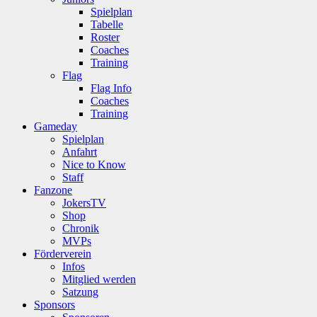
Spielplan
Tabelle
Roster
Coaches
Training
Flag
Flag Info
Coaches
Training
Gameday
Spielplan
Anfahrt
Nice to Know
Staff
Fanzone
JokersTV
Shop
Chronik
MVPs
Förderverein
Infos
Mitglied werden
Satzung
Sponsors