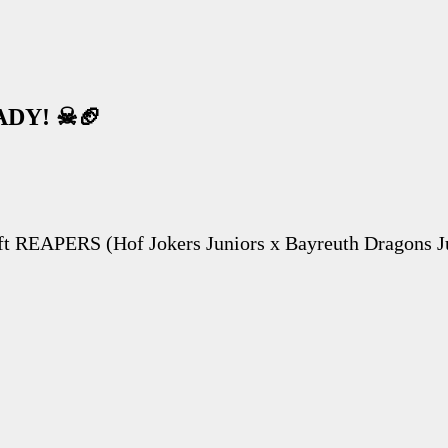
ADY! ☠🏈
aft REAPERS (Hof Jokers Juniors x Bayreuth Dragons J