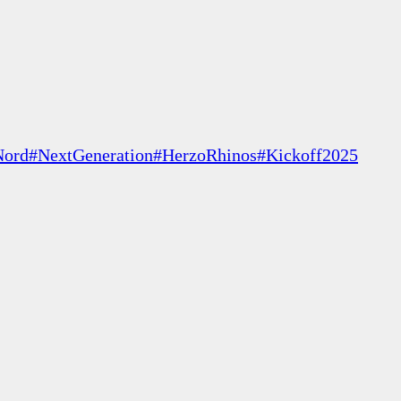
Nord
#NextGeneration
#HerzoRhinos
#Kickoff2025