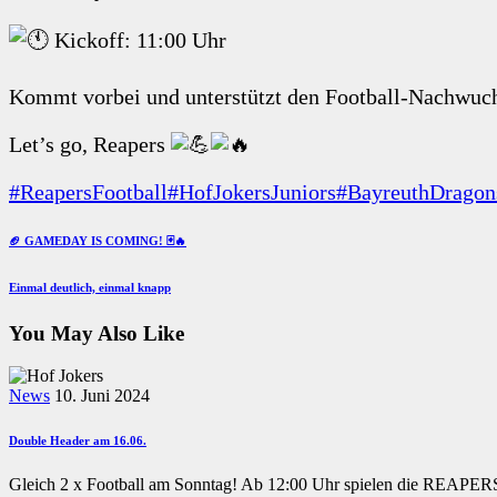
Kickoff: 11:00 Uhr
Kommt vorbei und unterstützt den Football-Nachwuc
Let’s go, Reapers
#ReapersFootball
#HofJokersJuniors
#BayreuthDragon
Beitragsnavigation
Previous
🏈 GAMEDAY IS COMING! 🃏🔥
Post
Next
Einmal deutlich, einmal knapp
Post
You May Also Like
News
10. Juni 2024
Double Header am 16.06.
Gleich 2 x Football am Sonntag! Ab 12:00 Uhr spielen die REAPE