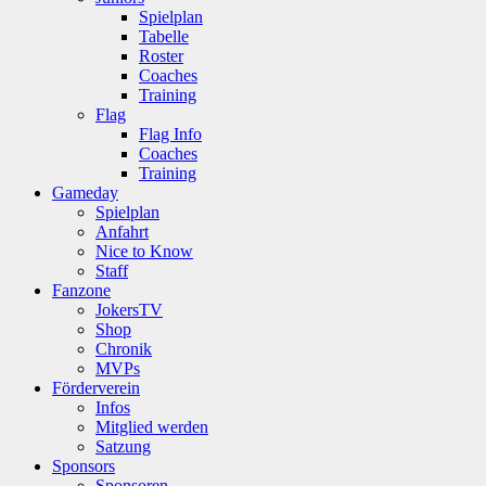
Spielplan
Tabelle
Roster
Coaches
Training
Flag
Flag Info
Coaches
Training
Gameday
Spielplan
Anfahrt
Nice to Know
Staff
Fanzone
JokersTV
Shop
Chronik
MVPs
Förderverein
Infos
Mitglied werden
Satzung
Sponsors
Sponsoren