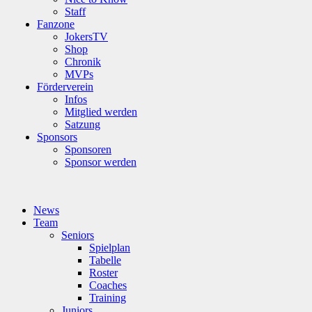
Staff
Fanzone
JokersTV
Shop
Chronik
MVPs
Förderverein
Infos
Mitglied werden
Satzung
Sponsors
Sponsoren
Sponsor werden
News
Team
Seniors
Spielplan
Tabelle
Roster
Coaches
Training
Juniors