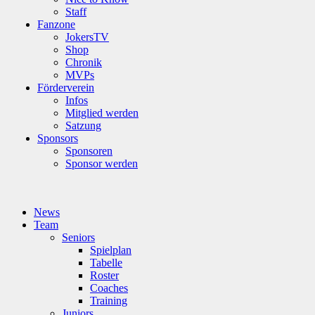
Staff
Fanzone
JokersTV
Shop
Chronik
MVPs
Förderverein
Infos
Mitglied werden
Satzung
Sponsors
Sponsoren
Sponsor werden
News
Team
Seniors
Spielplan
Tabelle
Roster
Coaches
Training
Juniors