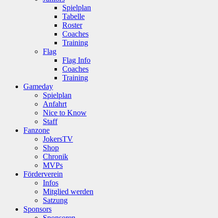
Spielplan
Tabelle
Roster
Coaches
Training
Flag
Flag Info
Coaches
Training
Gameday
Spielplan
Anfahrt
Nice to Know
Staff
Fanzone
JokersTV
Shop
Chronik
MVPs
Förderverein
Infos
Mitglied werden
Satzung
Sponsors
Sponsoren