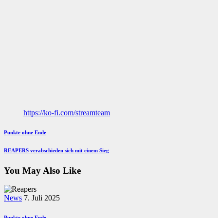
https://ko-fi.com/streamteam
Beitragsnavigation
Previous
Punkte ohne Ende
Post
Next
REAPERS verabschieden sich mit einem Sieg
Post
You May Also Like
News
7. Juli 2025
Punkte ohne Ende