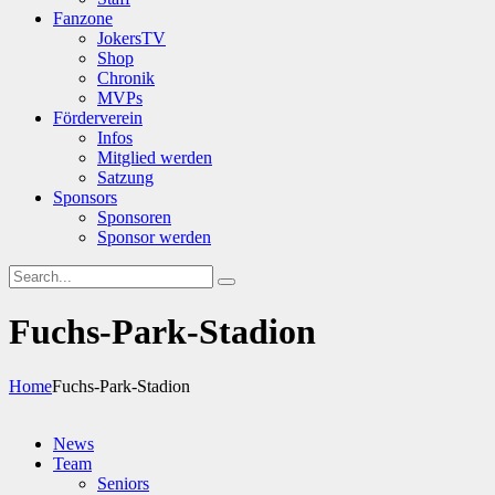
Fanzone
JokersTV
Shop
Chronik
MVPs
Förderverein
Infos
Mitglied werden
Satzung
Sponsors
Sponsoren
Sponsor werden
Fuchs-Park-Stadion
Home
Fuchs-Park-Stadion
News
Team
Seniors