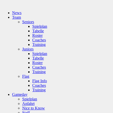
News
Team
Seniors
Spielplan
Tabelle
Roster
Coaches
Training
Juniors
Spielplan
Tabelle
Roster
Coaches
Training
Flag
Flag Info
Coaches
Training
Gameday
Spielplan
Anfahrt
Nice to Know
Staff