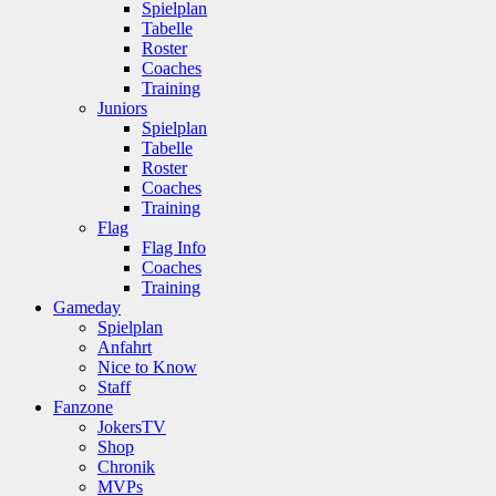
Spielplan
Tabelle
Roster
Coaches
Training
Juniors
Spielplan
Tabelle
Roster
Coaches
Training
Flag
Flag Info
Coaches
Training
Gameday
Spielplan
Anfahrt
Nice to Know
Staff
Fanzone
JokersTV
Shop
Chronik
MVPs