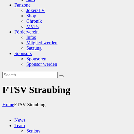
Fanzone
JokersTV
Shop
Chronik
MVPs
Förderverein
Infos
Mitglied werden
Satzung
Sponsors
Sponsoren
Sponsor werden
FTSV Straubing
Home
FTSV Straubing
News
Team
Seniors