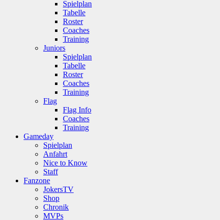
Spielplan
Tabelle
Roster
Coaches
Training
Juniors
Spielplan
Tabelle
Roster
Coaches
Training
Flag
Flag Info
Coaches
Training
Gameday
Spielplan
Anfahrt
Nice to Know
Staff
Fanzone
JokersTV
Shop
Chronik
MVPs