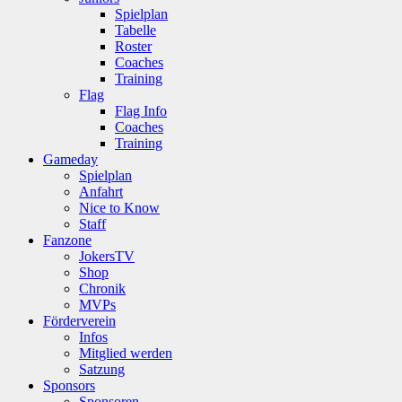
Spielplan
Tabelle
Roster
Coaches
Training
Flag
Flag Info
Coaches
Training
Gameday
Spielplan
Anfahrt
Nice to Know
Staff
Fanzone
JokersTV
Shop
Chronik
MVPs
Förderverein
Infos
Mitglied werden
Satzung
Sponsors
Sponsoren