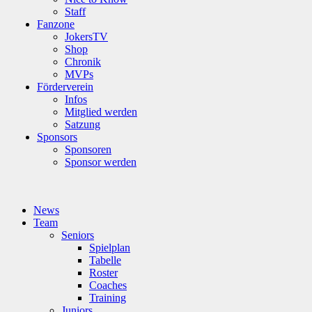
Staff
Fanzone
JokersTV
Shop
Chronik
MVPs
Förderverein
Infos
Mitglied werden
Satzung
Sponsors
Sponsoren
Sponsor werden
News
Team
Seniors
Spielplan
Tabelle
Roster
Coaches
Training
Juniors