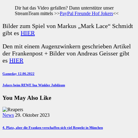
Dir hat das Video gefallen? Dann unterstütze unser
StreamTeam mittels >>
PayPal Freunde Hof Jokers
<<
Bilder zum Spiel von Markus „Mark Lace“ Schmidt
gibt es
HIER
Den mit einem Augenzwinkern geschrieben Artikel
der Frankenpost + Bilder von Andreas Geisser gibt
es
HIER
Beitragsnavigation
Previous
Gameday 12.06.2022
Post
Next
Jokers beim REWE Ina Winkler Jubiläum
Post
You May Also Like
News
29. Oktober 2023
4. Platz, aber die Franken verschaffen sich viel Respekt in München