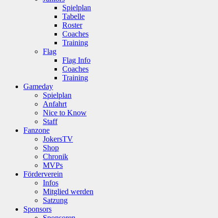
Spielplan
Tabelle
Roster
Coaches
Training
Flag
Flag Info
Coaches
Training
Gameday
Spielplan
Anfahrt
Nice to Know
Staff
Fanzone
JokersTV
Shop
Chronik
MVPs
Förderverein
Infos
Mitglied werden
Satzung
Sponsors
Sponsoren