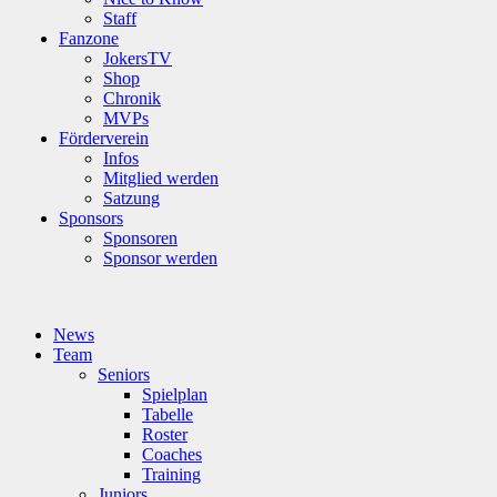
Staff
Fanzone
JokersTV
Shop
Chronik
MVPs
Förderverein
Infos
Mitglied werden
Satzung
Sponsors
Sponsoren
Sponsor werden
News
Team
Seniors
Spielplan
Tabelle
Roster
Coaches
Training
Juniors