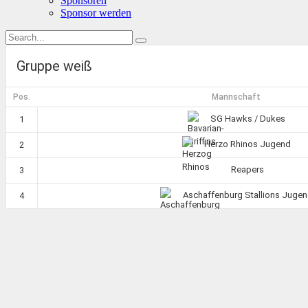
Sponsoren
Sponsor werden
Gruppe weiß
Pos.
Mannschaft
SG Hawks / Dukes
1
Herzo Rhinos Jugend
2
Reapers
3
Aschaffenburg Stallions Juge
4