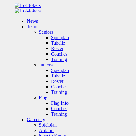
News
Team
Seniors
Spielplan
Tabelle
Roster
Coaches
Training
Juniors
Spielplan
Tabelle
Roster
Coaches
Training
Flag
Flag Info
Coaches
Training
Gameday
Spielplan
Anfahrt
Nice to Know