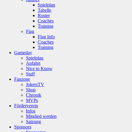
Spielplan
Tabelle
Roster
Coaches
Training
Flag
Flag Info
Coaches
Training
Gameday
Spielplan
Anfahrt
Nice to Know
Staff
Fanzone
JokersTV
Shop
Chronik
MVPs
Förderverein
Infos
Mitglied werden
Satzung
Sponsors