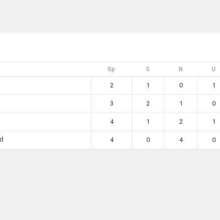
Sp
S
N
U
2
1
0
1
3
2
1
0
4
1
2
1
nd
4
0
4
0