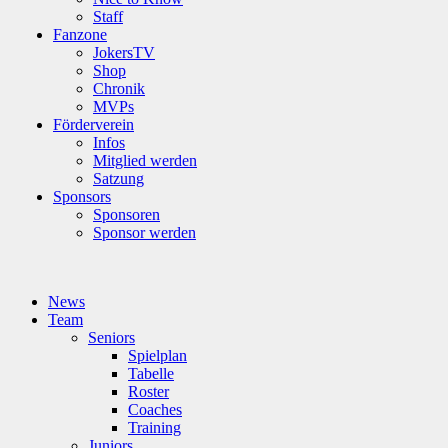
Staff
Fanzone
JokersTV
Shop
Chronik
MVPs
Förderverein
Infos
Mitglied werden
Satzung
Sponsors
Sponsoren
Sponsor werden
News
Team
Seniors
Spielplan
Tabelle
Roster
Coaches
Training
Juniors