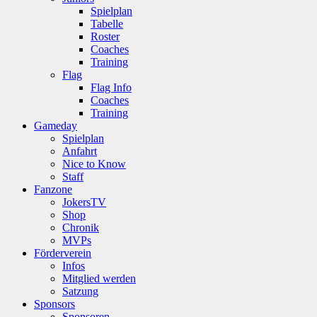
Spielplan
Tabelle
Roster
Coaches
Training
Flag
Flag Info
Coaches
Training
Gameday
Spielplan
Anfahrt
Nice to Know
Staff
Fanzone
JokersTV
Shop
Chronik
MVPs
Förderverein
Infos
Mitglied werden
Satzung
Sponsors
Sponsoren