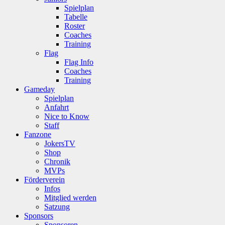
Spielplan
Tabelle
Roster
Coaches
Training
Flag
Flag Info
Coaches
Training
Gameday
Spielplan
Anfahrt
Nice to Know
Staff
Fanzone
JokersTV
Shop
Chronik
MVPs
Förderverein
Infos
Mitglied werden
Satzung
Sponsors
Sponsoren