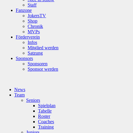
Staff
Fanzone
JokersTV
Shop
Chronik
MVPs
Förderverein
Infos
Mitglied werden
Satzung
Sponsors
Sponsoren
Sponsor werden
News
Team
Seniors
Spielplan
Tabelle
Roster
Coaches
Training
Juniors