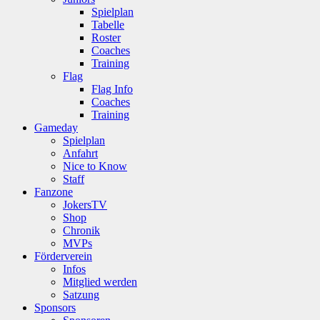
Spielplan
Tabelle
Roster
Coaches
Training
Flag
Flag Info
Coaches
Training
Gameday
Spielplan
Anfahrt
Nice to Know
Staff
Fanzone
JokersTV
Shop
Chronik
MVPs
Förderverein
Infos
Mitglied werden
Satzung
Sponsors