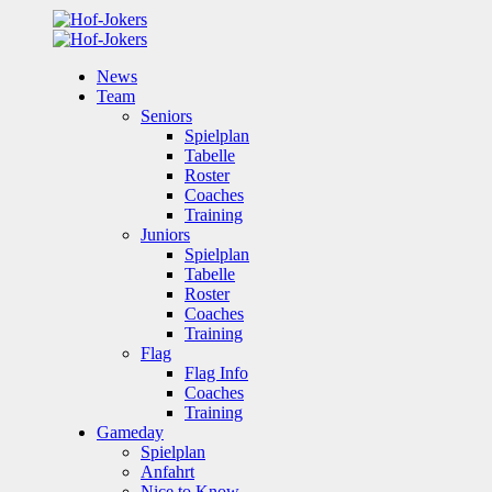
News
Team
Seniors
Spielplan
Tabelle
Roster
Coaches
Training
Juniors
Spielplan
Tabelle
Roster
Coaches
Training
Flag
Flag Info
Coaches
Training
Gameday
Spielplan
Anfahrt
Nice to Know