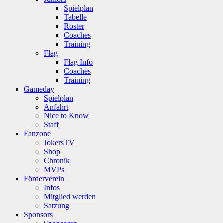
Spielplan
Tabelle
Roster
Coaches
Training
Flag
Flag Info
Coaches
Training
Gameday
Spielplan
Anfahrt
Nice to Know
Staff
Fanzone
JokersTV
Shop
Chronik
MVPs
Förderverein
Infos
Mitglied werden
Satzung
Sponsors