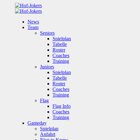
News
Team
Seniors
Spielplan
Tabelle
Roster
Coaches
Training
Juniors
Spielplan
Tabelle
Roster
Coaches
Training
Flag
Flag Info
Coaches
Training
Gameday
Spielplan
Anfahrt
Nice to Know