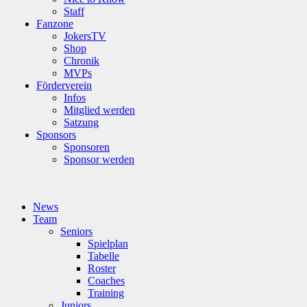
Staff
Fanzone
JokersTV
Shop
Chronik
MVPs
Förderverein
Infos
Mitglied werden
Satzung
Sponsors
Sponsoren
Sponsor werden
News
Team
Seniors
Spielplan
Tabelle
Roster
Coaches
Training
Juniors