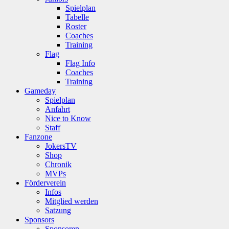
Spielplan
Tabelle
Roster
Coaches
Training
Flag
Flag Info
Coaches
Training
Gameday
Spielplan
Anfahrt
Nice to Know
Staff
Fanzone
JokersTV
Shop
Chronik
MVPs
Förderverein
Infos
Mitglied werden
Satzung
Sponsors
Sponsoren