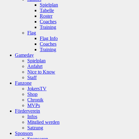
Spielplan
Tabelle
Roster
Coaches
Training
Flag
Flag Info
Coaches
Training
Gameday
Spielplan
Anfahrt
Nice to Know
Staff
Fanzone
JokersTV
Shop
Chronik
MVPs
Förderverein
Infos
Mitglied werden
Satzung
Sponsors
Sponsoren