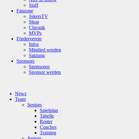
Staff
Fanzone
JokersTV
Shop
Chronik
MVPs
Förderverein
Infos
Mitglied werden
Satzung
Sponsors
Sponsoren
Sponsor werden
News
Team
Seniors
Spielplan
Tabelle
Roster
Coaches
Training
Juniors