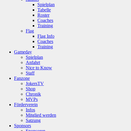
Spielplan
Tabelle
Roster
Coaches
Training
Flag
Flag Info
Coaches
Training
Gameday
Spielplan
Anfahrt
Nice to Know
Staff
Fanzone
JokersTV
Shop
Chronik
MVPs
Förderverein
Infos
Mitglied werden
Satzung
Sponsors
Sponsoren