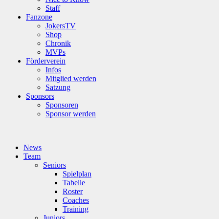
Staff
Fanzone
JokersTV
Shop
Chronik
MVPs
Förderverein
Infos
Mitglied werden
Satzung
Sponsors
Sponsoren
Sponsor werden
News
Team
Seniors
Spielplan
Tabelle
Roster
Coaches
Training
Juniors