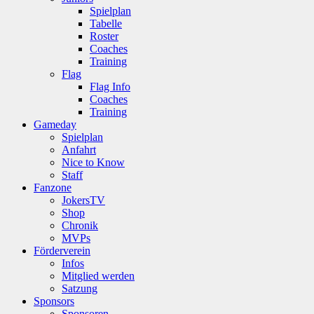
Spielplan
Tabelle
Roster
Coaches
Training
Flag
Flag Info
Coaches
Training
Gameday
Spielplan
Anfahrt
Nice to Know
Staff
Fanzone
JokersTV
Shop
Chronik
MVPs
Förderverein
Infos
Mitglied werden
Satzung
Sponsors
Sponsoren