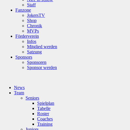
Staff
Fanzone
JokersTV
Shop
Chronik
MVPs
Förderverein
Infos
Mitglied werden
Satzung
Sponsors
Sponsoren
Sponsor werden
News
Team
Seniors
Spielplan
Tabelle
Roster
Coaches
Training
Juniors