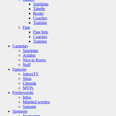
Spielplan
Tabelle
Roster
Coaches
Training
Flag
Flag Info
Coaches
Training
Gameday
Spielplan
Anfahrt
Nice to Know
Staff
Fanzone
JokersTV
Shop
Chronik
MVPs
Förderverein
Infos
Mitglied werden
Satzung
Sponsors
Sponsoren