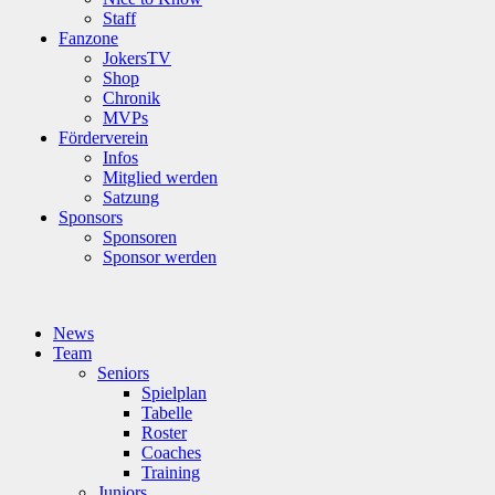
Staff
Fanzone
JokersTV
Shop
Chronik
MVPs
Förderverein
Infos
Mitglied werden
Satzung
Sponsors
Sponsoren
Sponsor werden
News
Team
Seniors
Spielplan
Tabelle
Roster
Coaches
Training
Juniors