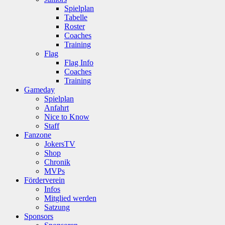
Spielplan
Tabelle
Roster
Coaches
Training
Flag
Flag Info
Coaches
Training
Gameday
Spielplan
Anfahrt
Nice to Know
Staff
Fanzone
JokersTV
Shop
Chronik
MVPs
Förderverein
Infos
Mitglied werden
Satzung
Sponsors