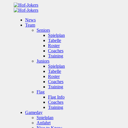
News
Team
Seniors
Spielplan
Tabelle
Roster
Coaches
Training
Juniors
Spielplan
Tabelle
Roster
Coaches
Training
Flag
Flag Info
Coaches
Training
Gameday
Spielplan
Anfahrt
Nice to Know