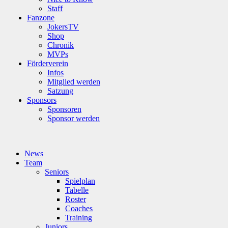
Staff
Fanzone
JokersTV
Shop
Chronik
MVPs
Förderverein
Infos
Mitglied werden
Satzung
Sponsors
Sponsoren
Sponsor werden
News
Team
Seniors
Spielplan
Tabelle
Roster
Coaches
Training
Juniors