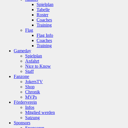
Spielplan
Tabelle
Roster
Coaches
Training
Flag
Flag Info
Coaches
Training
Gameday
Spielplan
Anfahrt
Nice to Know
Staff
Fanzone
JokersTV
Shop
Chronik
MVPs
Förderverein
Infos
Mitglied werden
Satzung
Sponsors
Sponsoren