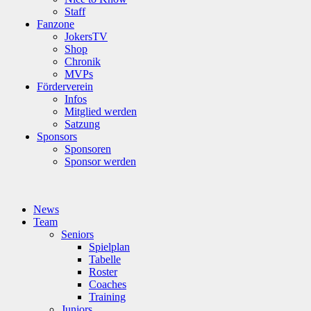
Staff
Fanzone
JokersTV
Shop
Chronik
MVPs
Förderverein
Infos
Mitglied werden
Satzung
Sponsors
Sponsoren
Sponsor werden
News
Team
Seniors
Spielplan
Tabelle
Roster
Coaches
Training
Juniors