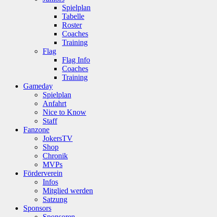
Spielplan
Tabelle
Roster
Coaches
Training
Flag
Flag Info
Coaches
Training
Gameday
Spielplan
Anfahrt
Nice to Know
Staff
Fanzone
JokersTV
Shop
Chronik
MVPs
Förderverein
Infos
Mitglied werden
Satzung
Sponsors
Sponsoren