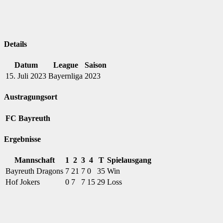
Details
Datum
League
Saison
15. Juli 2023
Bayernliga
2023
Austragungsort
FC Bayreuth
Ergebnisse
Mannschaft
1
2
3
4
T
Spielausgang
Bayreuth Dragons
7
21
7
0
35
Win
Hof Jokers
0
7
7
15
29
Loss