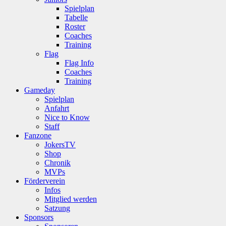
Spielplan
Tabelle
Roster
Coaches
Training
Flag
Flag Info
Coaches
Training
Gameday
Spielplan
Anfahrt
Nice to Know
Staff
Fanzone
JokersTV
Shop
Chronik
MVPs
Förderverein
Infos
Mitglied werden
Satzung
Sponsors