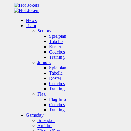
News
Team
Seniors
Spielplan
Tabelle
Roster
Coaches
Training
Juniors
Spielplan
Tabelle
Roster
Coaches
Training
Flag
Flag Info
Coaches
Training
Gameday
Spielplan
Anfahrt
Nice to Know