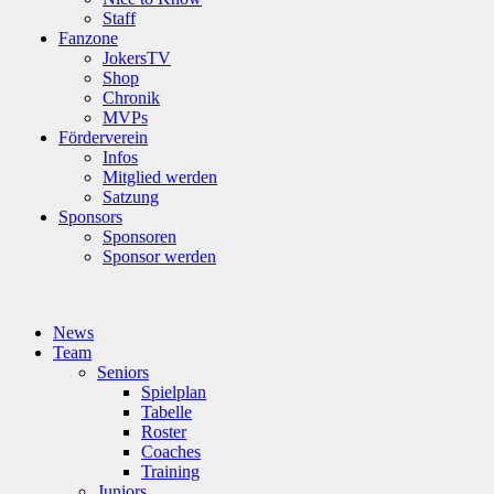
Staff
Fanzone
JokersTV
Shop
Chronik
MVPs
Förderverein
Infos
Mitglied werden
Satzung
Sponsors
Sponsoren
Sponsor werden
News
Team
Seniors
Spielplan
Tabelle
Roster
Coaches
Training
Juniors