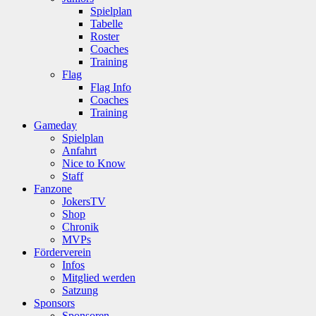
Spielplan
Tabelle
Roster
Coaches
Training
Flag
Flag Info
Coaches
Training
Gameday
Spielplan
Anfahrt
Nice to Know
Staff
Fanzone
JokersTV
Shop
Chronik
MVPs
Förderverein
Infos
Mitglied werden
Satzung
Sponsors
Sponsoren