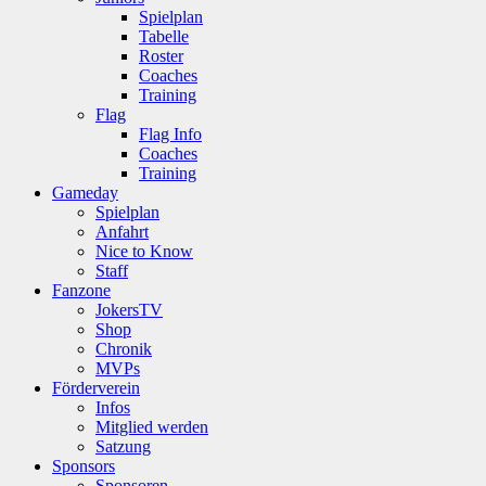
Spielplan
Tabelle
Roster
Coaches
Training
Flag
Flag Info
Coaches
Training
Gameday
Spielplan
Anfahrt
Nice to Know
Staff
Fanzone
JokersTV
Shop
Chronik
MVPs
Förderverein
Infos
Mitglied werden
Satzung
Sponsors
Sponsoren