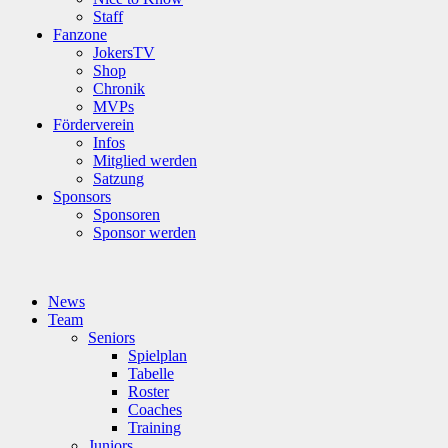
Staff
Fanzone
JokersTV
Shop
Chronik
MVPs
Förderverein
Infos
Mitglied werden
Satzung
Sponsors
Sponsoren
Sponsor werden
News
Team
Seniors
Spielplan
Tabelle
Roster
Coaches
Training
Juniors